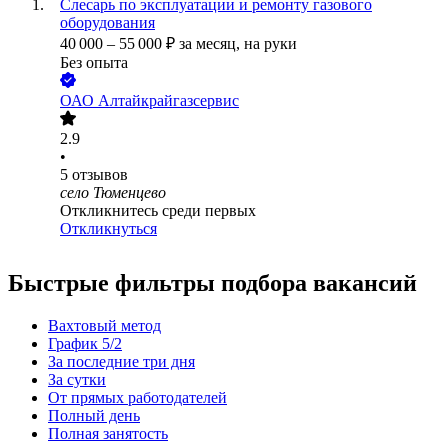
Слесарь по эксплуатации и ремонту газового
оборудования
40 000
–
55 000
₽
за месяц,
на руки
Без опыта
ОАО
Алтайкрайгазсервис
2.9
•
5
отзывов
село Тюменцево
Откликнитесь среди первых
Откликнуться
Быстрые фильтры подбора вакансий
Вахтовый метод
График 5/2
За последние три дня
За сутки
От прямых работодателей
Полный день
Полная занятость